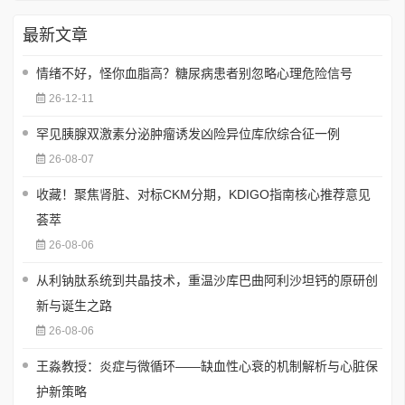
最新文章
情绪不好，怪你血脂高？糖尿病患者别忽略心理危险信号
26-12-11
罕见胰腺双激素分泌肿瘤诱发凶险异位库欣综合征一例
26-08-07
收藏！聚焦肾脏、对标CKM分期，KDIGO指南核心推荐意见
荟萃
26-08-06
从利钠肽系统到共晶技术，重温沙库巴曲阿利沙坦钙的原研创
新与诞生之路
26-08-06
王淼教授：炎症与微循环——缺血性心衰的机制解析与心脏保
护新策略