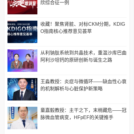
欣综合征一例
收藏！聚焦肾脏、对标CKM分期，KDIG
O指南核心推荐意见荟萃
从利钠肽系统到共晶技术，重温沙库巴曲
阿利沙坦钙的原研创新与诞生之路
王淼教授：炎症与微循环——缺血性心衰
的机制解析与心脏保护新策略
童嘉毅教授：主干之下，末梢藏危——冠
脉微血管病变，HFpEF的关键推手