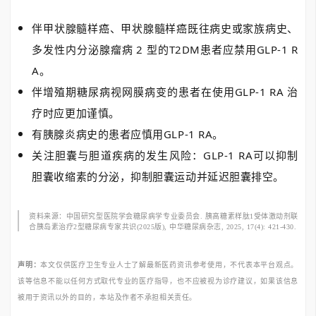
伴甲状腺髓样癌、甲状腺髓样癌既往病史或家族病史、
多发性内分泌腺瘤病 2 型的T2DM患者应禁用GLP-1 R
A。
伴增殖期糖尿病视网膜
病变的患者在使用
GLP-1 RA 治
疗时应更加谨慎。
有胰腺炎病史的患者应慎用GLP-1 RA。
关注胆囊与胆道疾病的发生风险：GLP-1 RA可以抑制
胆囊收缩素的分泌，抑制胆囊运动并延迟胆囊排空。
资料来源：中国研究型医院学会糖尿病学专业委员会. 胰高糖素样肽1受体激动剂联
合胰岛素治疗2型糖尿病专家共识(2025版), 中华糖尿病杂志, 2025, 17(4): 421-430.
声明：
本文仅供医疗卫生专业人士了解最新医药资讯参考使用，不代表本平台观点。
该等信息不能以任何方式取代专业的医疗指导，也不应被视为诊疗建议，如果该信息
被用于资讯以外的目的，本站及作者不承担相关责任。