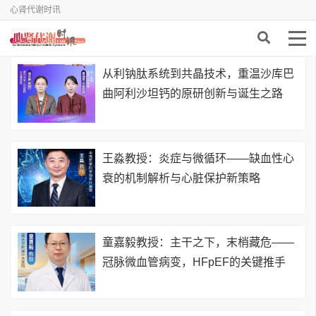
心肾代谢时讯
从利钠肽系统到共晶技术，重温沙库巴
曲阿利沙坦钙的原研创新与诞生之路
王淼教授：炎症与微循环——缺血性心
衰的机制解析与心脏保护新策略
童嘉毅教授：主干之下，末梢藏危——
冠脉微血管病变，HFpEF的关键推手