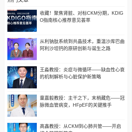
热门文章
收藏！聚焦肾脏、对标CKM分期，KDIG
O指南核心推荐意见荟萃
从利钠肽系统到共晶技术，重温沙库巴曲
阿利沙坦钙的原研创新与诞生之路
王淼教授：炎症与微循环——缺血性心衰
的机制解析与心脏保护新策略
童嘉毅教授：主干之下，末梢藏危——冠
脉微血管病变，HFpEF的关键推手
高鑫教授：从CKM到心肺共管——开启