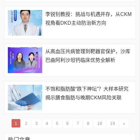
李锐钊教授：挑战与机遇并存，从CKM
视角看DKD主动防治新方向
从高血压共病管理到靶器官保护，沙库
巴曲阿利沙坦钙临床优势全解析
不饱和脂肪酸“跌下神坛”？大样本研究
揭示膳食脂肪与晚期CKM风险关联
1
2
3
4
5
6
7
8
18
19
»