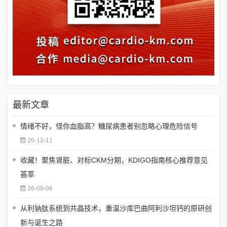
最新文章
情绪不好，怪你血脂高？糖尿病患者别忽略心理危险信号
26-12-11
收藏！聚焦肾脏、对标CKM分期，KDIGO指南核心推荐意见
荟萃
26-08-06
从利钠肽系统到共晶技术，重温沙库巴曲阿利沙坦钙的原研创
新与诞生之路