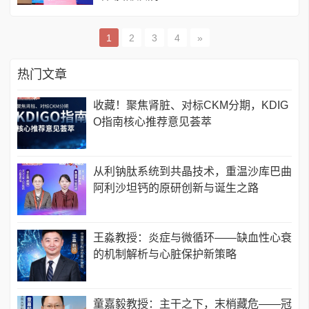
1
2
3
4
»
热门文章
收藏！聚焦肾脏、对标CKM分期，KDIG
O指南核心推荐意见荟萃
从利钠肽系统到共晶技术，重温沙库巴曲
阿利沙坦钙的原研创新与诞生之路
王淼教授：炎症与微循环——缺血性心衰
的机制解析与心脏保护新策略
童嘉毅教授：主干之下，末梢藏危——冠