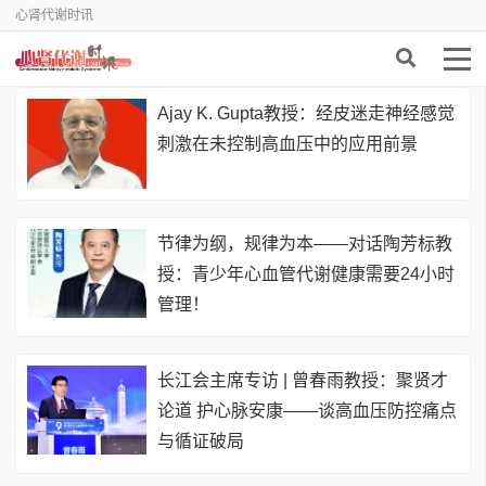
心肾代谢时讯
Ajay K. Gupta教授：经皮迷走神经感觉
刺激在未控制高血压中的应用前景
节律为纲，规律为本——对话陶芳标教
授：青少年心血管代谢健康需要24小时
管理！
长江会主席专访 | 曾春雨教授：聚贤才
论道 护心脉安康——谈高血压防控痛点
与循证破局