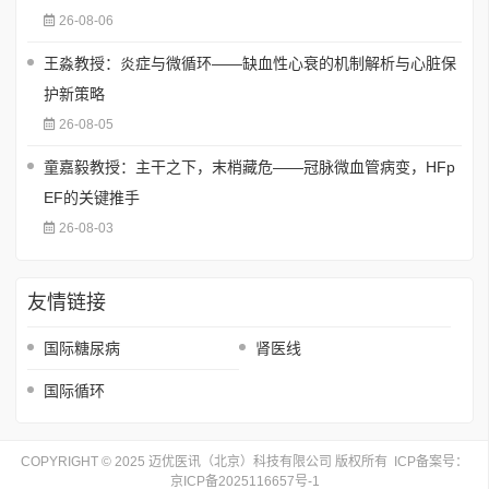
26-08-06
王淼教授：炎症与微循环——缺血性心衰的机制解析与心脏保
护新策略
26-08-05
童嘉毅教授：主干之下，末梢藏危——冠脉微血管病变，HFp
EF的关键推手
26-08-03
友情链接
国际糖尿病
肾医线
国际循环
COPYRIGHT © 2025 迈优医讯（北京）科技有限公司 版权所有 ICP备案号：
京ICP备2025116657号-1