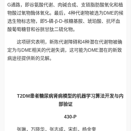
G通路，即谷氨酸代谢、肉碱合成、支链脂肪酸氧化和植
物酸过氧物酶体氧化。最后，4种代谢物被选为DME的候
选生物标志物，即5-磷-β-D-核糖基胺、琥珀酸、抗坏血
酸葡萄糖苷和谷胱甘肽二硫化物。
这项研究表明，新陈代谢障碍和4种潜在代谢物被确
定为与DME相关的代谢失调，这可能为DME潜在的新致
病途径提供新的见解。
T2DM患者糖尿病肾病模型的机器学习算法开发与内
部验证
430-P
张琳，万晓华，张志成，宋彪，杨金奎