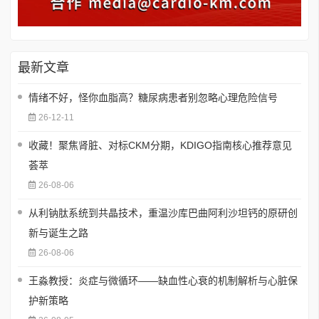
最新文章
情绪不好，怪你血脂高？糖尿病患者别忽略心理危险信号
26-12-11
收藏！聚焦肾脏、对标CKM分期，KDIGO指南核心推荐意见
荟萃
26-08-06
从利钠肽系统到共晶技术，重温沙库巴曲阿利沙坦钙的原研创
新与诞生之路
26-08-06
王淼教授：炎症与微循环——缺血性心衰的机制解析与心脏保
护新策略