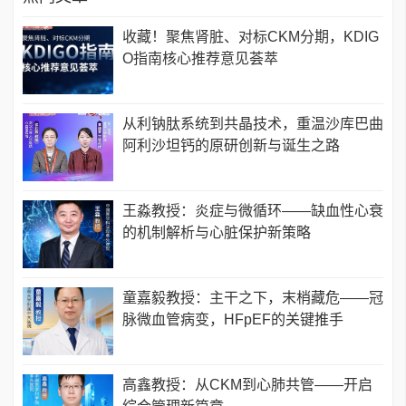
收藏！聚焦肾脏、对标CKM分期，KDIG
O指南核心推荐意见荟萃
从利钠肽系统到共晶技术，重温沙库巴曲
阿利沙坦钙的原研创新与诞生之路
王淼教授：炎症与微循环——缺血性心衰
的机制解析与心脏保护新策略
童嘉毅教授：主干之下，末梢藏危——冠
脉微血管病变，HFpEF的关键推手
高鑫教授：从CKM到心肺共管——开启