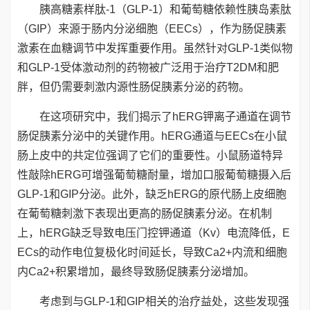
胰高糖素样肽-1（GLP-1）和葡萄糖依赖性胰岛素肽
（GIP）来源于肠内分泌细胞（EECs），作为肠促胰素
激素在血糖调节中发挥重要作用。虽然针对GLP-1类似物
和GLP-1受体激动剂的药物被广泛用于治疗T2DM和肥
胖，但仍需要刺激内源性肠促胰素分泌的药物。
在这项研究中，我们揭示了hERG钾离子通道在调节
肠促胰素分泌中的关键作用。hERG通道与EECs在小鼠
肠上皮中的共定位强调了它们的重要性。小鼠肠道特异
性敲除hERG可增强葡萄糖耐量，增加口服葡萄糖摄入后
GLP-1和GIP分泌。此外，缺乏hERG的原代肠上皮细胞
在葡萄糖刺激下表现出更高的肠促胰素分泌。在机制
上，hERG缺乏导致电压门控钾通道（Kv）电流降低，E
ECs的动作电位复极化时间延长，导致Ca2+内流和细胞
内Ca2+积累增加，最终导致肠促胰素分泌增加。
考虑到与GLP-1和GIP相关的治疗益处，这些发现强