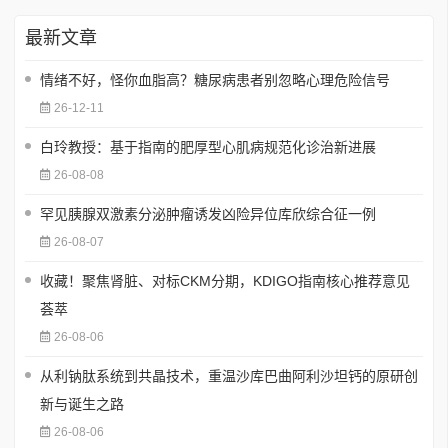
最新文章
情绪不好，怪你血脂高？糖尿病患者别忽略心理危险信号
26-12-11
白玲教授：基于指南的肥厚型心肌病规范化诊治新进展
26-08-08
罕见胰腺双激素分泌肿瘤诱发凶险异位库欣综合征一例
26-08-07
收藏！聚焦肾脏、对标CKM分期，KDIGO指南核心推荐意见
荟萃
26-08-06
从利钠肽系统到共晶技术，重温沙库巴曲阿利沙坦钙的原研创
新与诞生之路
26-08-06