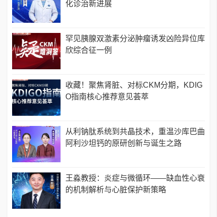
化诊治新进展
罕见胰腺双激素分泌肿瘤诱发凶险异位库
欣综合征一例
收藏！聚焦肾脏、对标CKM分期，KDIG
O指南核心推荐意见荟萃
从利钠肽系统到共晶技术，重温沙库巴曲
阿利沙坦钙的原研创新与诞生之路
王淼教授：炎症与微循环——缺血性心衰
的机制解析与心脏保护新策略